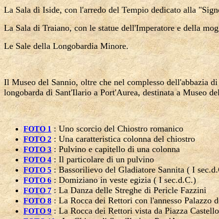
La Sala
di Iside, con l'arredo del Tempio dedicato alla "Sign
La Sala
di Traiano, con le statue dell'Imperatore e della mogl
Le Sale della Longobardia Minore.
Il Museo del Sannio, oltre che nel complesso dell'abbazia di
longobarda di Sant'Ilario a Port'Aurea, destinata a Museo de
: Uno scorcio del Chiostro romanico
FOTO 1
: Una caratteristica colonna del chiostro
FOTO 2
: Pulvino e capitello di una colonna
FOTO 3
: Il particolare di un pulvino
FOTO 4
: Bassorilievo del Gladiatore Sannita ( I sec.d.
FOTO 5
: Domiziano in veste egizia ( I sec.d.C.)
FOTO 6
:
La Danza
delle Streghe di Pericle Fazzini
FOTO 7
:
La Rocca
dei Rettori con l'annesso Palazzo 
FOTO 8
:
La Rocca
dei Rettori vista da Piazza Castello
FOTO 9